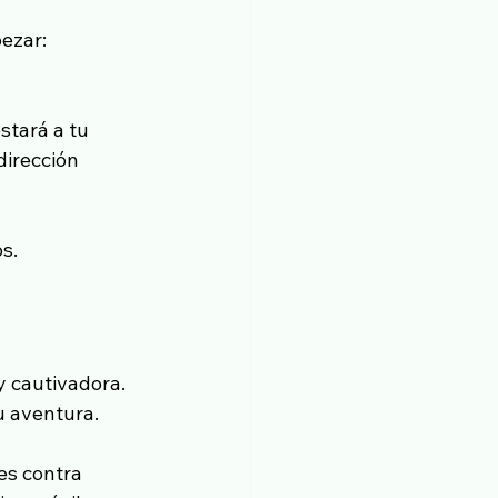
ezar:
stará a tu 
dirección 
s.
 cautivadora. 
u aventura.
es contra 