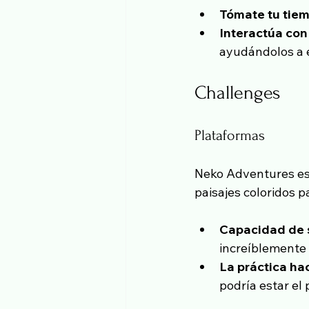
Tómate tu tie
Interactúa con
ayudándolos a e
Challenges
Plataformas
Neko Adventures es 
paisajes coloridos p
Capacidad de 
increíblemente a
La práctica ha
podría estar el p