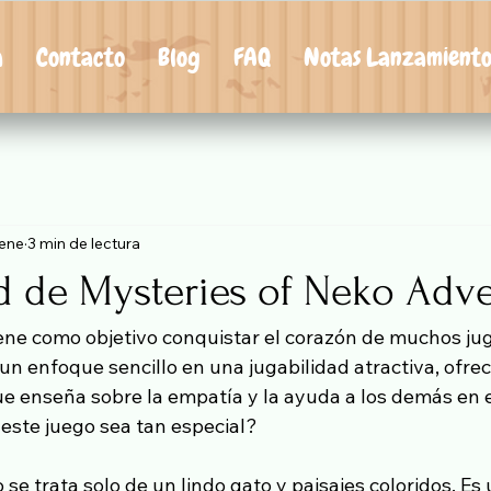
a
Contacto
Blog
FAQ
Notas Lanzamient
 ene
3 min de lectura
ad de Mysteries of Neko Adv
ne como objetivo conquistar el corazón de muchos ju
n enfoque sencillo en una jugabilidad atractiva, ofre
ue enseña sobre la empatía y la ayuda a los demás en 
este juego sea tan especial?
se trata solo de un lindo gato y paisajes coloridos. E