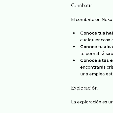
Combatir
El combate en Neko 
Conoce tus ha
cualquier cosa
Conoce tu alc
te permitirá sa
Conoce a tus 
encontrarás cri
una emplea estr
Exploración
La exploración es u