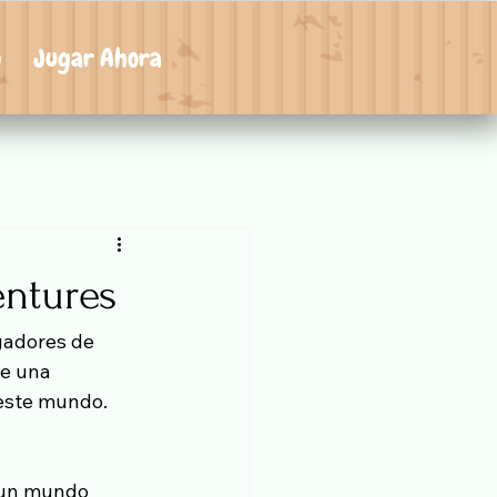
o
Jugar Ahora
entures
gadores de 
ce una 
este mundo. 
s un mundo 