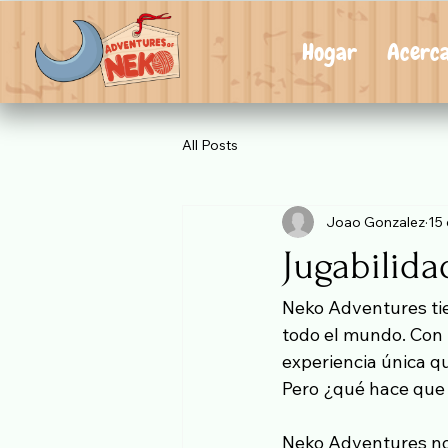
Hogar
Acerc
All Posts
Joao Gonzalez
15
Jugabilid
Neko Adventures tie
todo el mundo. Con u
experiencia única q
Pero ¿qué hace que 
Neko Adventures no 