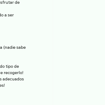
isfrutar de 
o a ser 
a (nadie sabe 
do tipo de 
de recogerlo!
tos adecuados 
es!