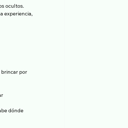
os ocultos.
a experiencia, 
brincar por 
r 
sabe dónde 