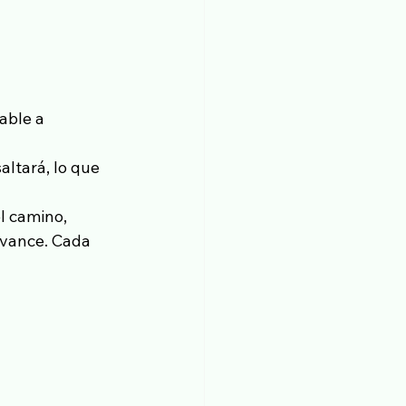
able a 
altará, lo que 
l camino, 
avance. Cada 